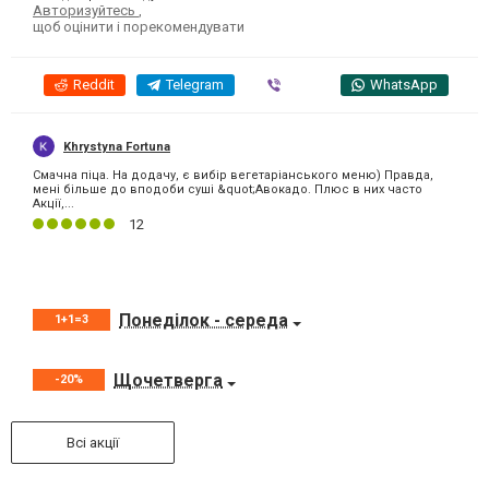
Авторизуйтесь
,
щоб оцінити і порекомендувати
Reddit
Telegram
Viber
WhatsApp
Khrystyna Fortuna
Смачна піца. На додачу, є вибір вегетаріанського меню) Правда,
мені більше до вподоби суші &quot;Авокадо. Плюс в них часто
Акції,...
12
Понеділок - середа
1+1=3
Щочетверга
-20%
Всі акції