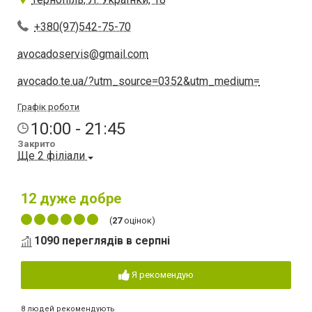
+380(97)542-75-70
avocadoservis@gmail.com
avocado.te.ua/?utm_source=0352&utm_medium=
Графік роботи
10:00 - 21:45
Закрито
Ще 2 філіали
12
дуже добре
(
27
оцінок)
1090 переглядів в серпні
Я рекомендую
8 людей рекомендують