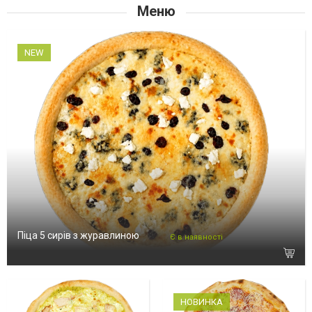
Меню
NEW
Піца 5 сирів з журавлиною
Є в наявності
НОВИНКА