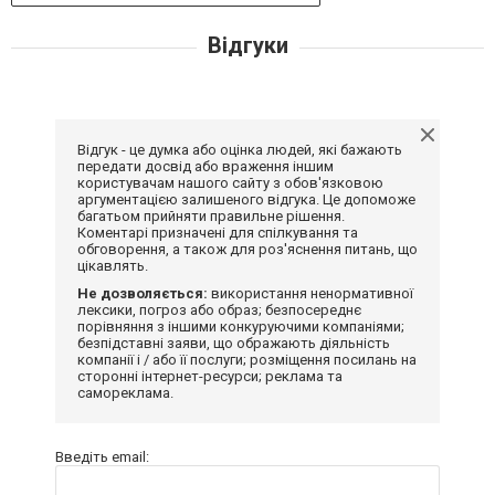
Відгуки
Відгук - це думка або оцінка людей, які бажають
передати досвід або враження іншим
користувачам нашого сайту з обов'язковою
аргументацією залишеного відгука. Це допоможе
багатьом прийняти правильне рішення.
Коментарі призначені для спілкування та
обговорення, а також для роз'яснення питань, що
цікавлять.
Не дозволяється:
використання ненормативної
лексики, погроз або образ; безпосереднє
порівняння з іншими конкуруючими компаніями;
безпідставні заяви, що ображають діяльність
компанії і / або її послуги; розміщення посилань на
сторонні інтернет-ресурси; реклама та
самореклама.
Введіть email: