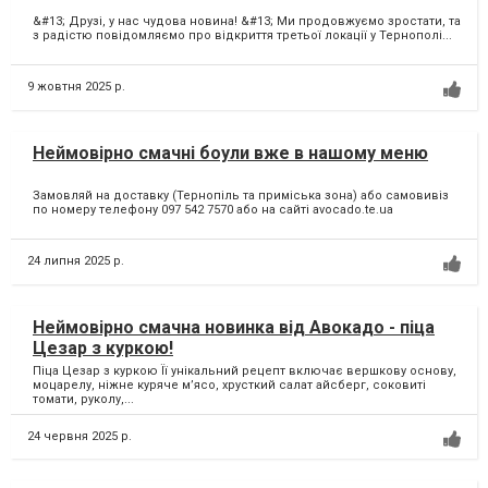
&#13; Друзі, у нас чудова новина! &#13; Ми продовжуємо зростати, та
з радістю повідомляємо про відкриття третьої локації у Тернополі...
9 жовтня 2025 р.
Неймовірно смачні боули вже в нашому меню
Замовляй на доставку (Тернопіль та приміська зона) або самовивіз
по номеру телефону 097 542 7570 або на сайті avocado.te.ua
24 липня 2025 р.
Неймовірно смачна новинка від Авокадо - піца
Цезар з куркою!
Піца Цезар з куркою Її унікальний рецепт включає вершкову основу,
моцарелу, ніжне куряче мʼясо, хрусткий салат айсберг, соковиті
томати, руколу,...
24 червня 2025 р.