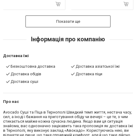
Показати ще
Інформація про компанію
Доставка їжі
Безкоштовна доставка
Доставка азіатської їжі
Доставка обідів
Доставка піци
Доставка суші
Про нас
Avocado Суші та Піца в Тернополі Швидкий темп життя, нестача часу,
сил, а іноді і бажання на приготування обіду чи вечері – це те, з чим
стикається майже кожна сучасна людина. Якщо вам ця ситуація
знайома, вас однозначно зацікавить така пропозиція як доставка їжі
в Тернополі, яку виконує заклад «Авокадо». Користуючись нею, ви
відчуєте не лише, що таке справжній комфорт, але й що таке дійсно