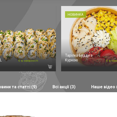
НОВИНКА
Тарілка Будди з
L
Куркою
Є в наявності
Є в ная
вини та статті (9)
Всі акції (3)
Наше відео 