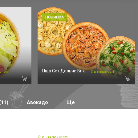
НОВИНКА
Піца Сет Дольче Віта
вності
Є в наявності
(11)
Авокадо
Ще
Є в наявності