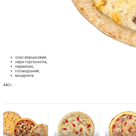
соус вершковий,
сири горгонзола,
пармезан,
голандський,
моцарела
440 г.