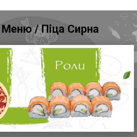
/ Меню / Піца Сирна