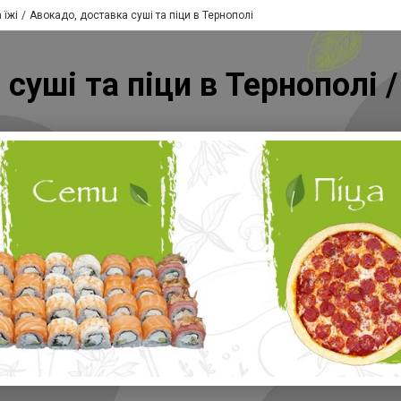
 їжі
Авокадо, доставка суші та піци в Тернополі
суші та піци в Тернополі 