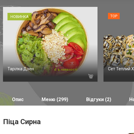
TOP
НОВИНКА
Тарілка Дзен
Сет Теплий X
Є в наявності
Опис
Меню (299)
Відгуки (2)
Но
Піца Сирна