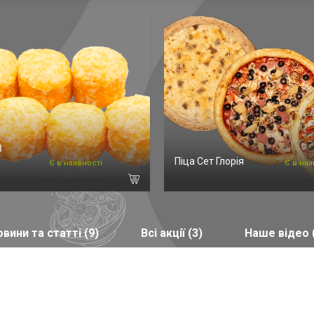
З
Піца Сет Глорія
Є в наявності
Є в ная
вини та статті (9)
Всі акції (3)
Наше відео 