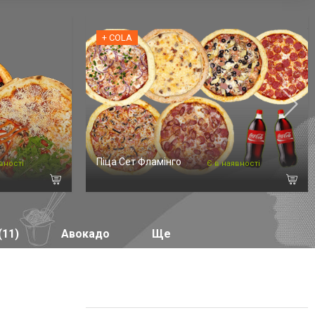
+ COLA
Піца Сет Фламінго
вності
Є в наявності
(11)
Авокадо
Ще