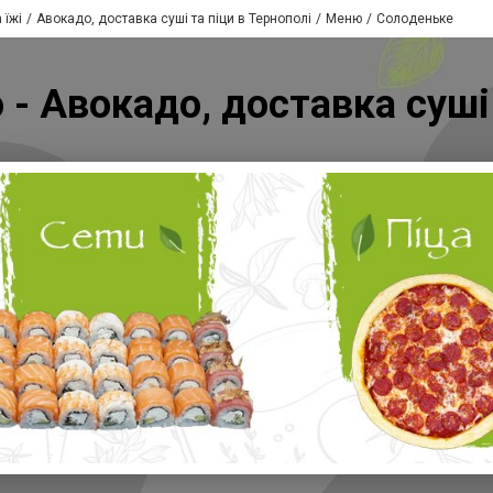
 їжі
Авокадо, доставка суші та піци в Тернополі
Меню
Солоденьке
- Авокадо, доставка суші 