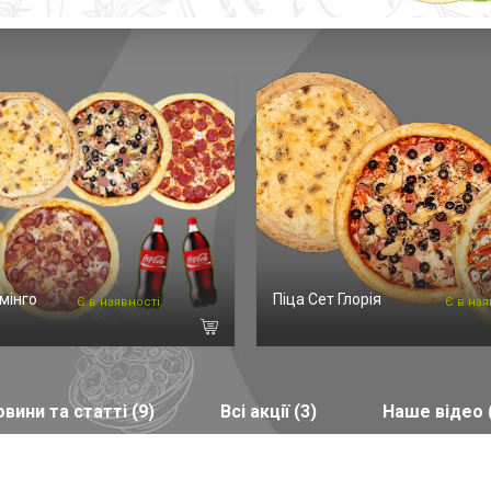
мінго
Піца Сет Глорія
Є в наявності
Є в ная
вини та статті (9)
Всі акції (3)
Наше відео 