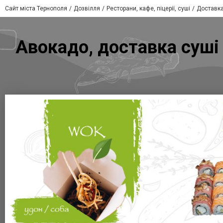
Сайт міста Тернополя
Дозвілля
Ресторани, кафе, піцерії, суші
Доставка
Авокадо, доставка суші 