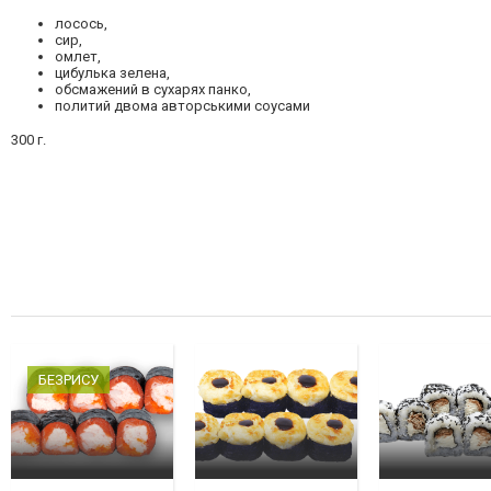
лосось,
сир,
омлет,
цибулька зелена,
обсмажений в сухарях панко,
политий двома авторськими соусами
300 г.
БЕЗРИСУ