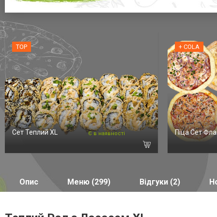
TOP
+ COLA
Сет Теплий XL
Піца Сет Фла
Є в наявності
Опис
Меню (299)
Відгуки (2)
Но