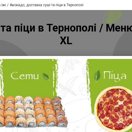
 їжі
Авокадо, доставка суші та піци в Тернополі
та піци в Тернополі / Мен
XL