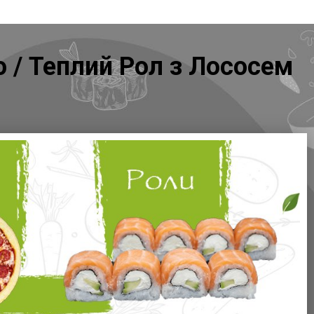
ю / Теплий Рол з Лососем