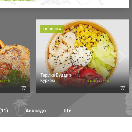
НОВИНКА
Тарілка Будди з
Куркою
вності
Є в наявності
(11)
Авокадо
Ще