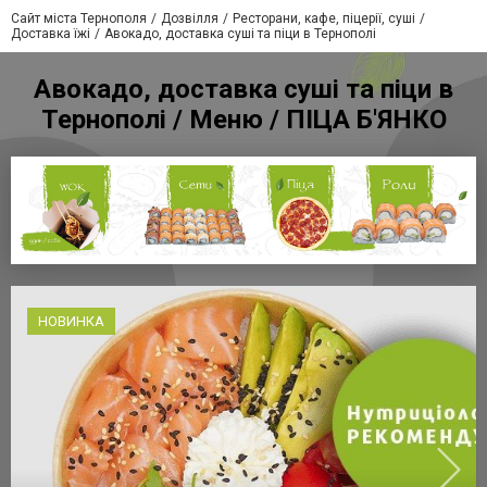
Сайт міста Тернополя
Дозвілля
Ресторани, кафе, піцерії, суші
Доставка їжі
Авокадо, доставка суші та піци в Тернополі
Авокадо, доставка суші та піци в
Тернополі / Меню / ПІЦА Б'ЯНКО
НОВИНКА