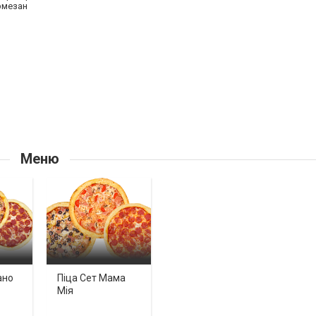
армезан
Меню
ано
Піца Сет Мама
Мія