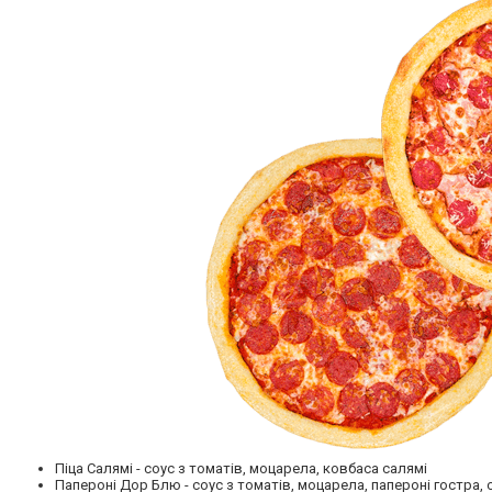
Піца Салямі - соус з томатів, моцарела, ковбаса салямі
Папероні Дор Блю - соус з томатів, моцарела, папероні гостра,