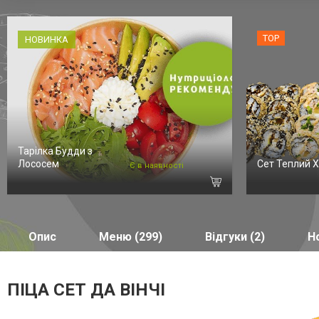
TOP
НОВИНКА
Тарілка Будди з
Лососем
Сет Теплий X
Є в наявності
Опис
Меню (299)
Відгуки (2)
Но
ПІЦА СЕТ ДА ВІНЧІ