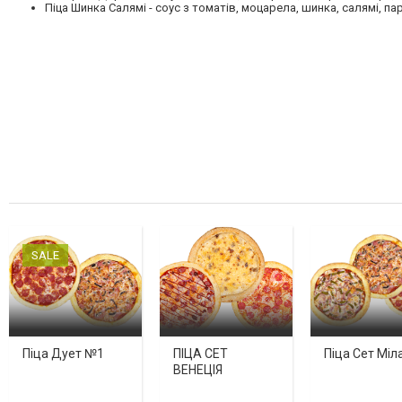
Піца Шинка Салямі - соус з томатів, моцарела, шинка, салямі, п
SALE
Піца Дует №1
ПІЦА СЕТ
Піца Сет Міл
ВЕНЕЦІЯ