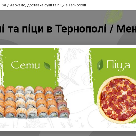
 їжі
Авокадо, доставка суші та піци в Тернополі
і та піци в Тернополі / Ме