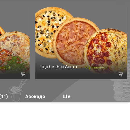
Піца Сет Бон Апетіт
вності
Є в наявності
(11)
Авокадо
Ще