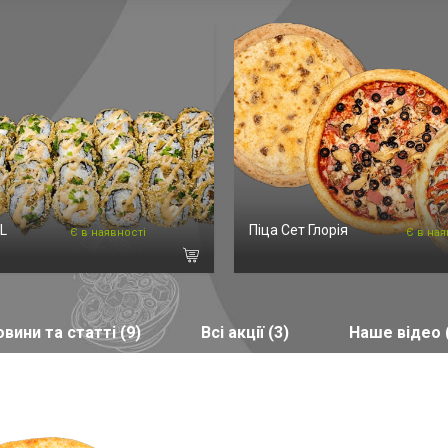
L
Піца Сет Глорія
Є в наявності
Є в ная
вини та статті (9)
Всі акції (3)
Наше відео 