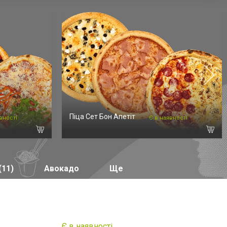
Піца Сет Бон Апетіт
вності
Є в наявності
(11)
Авокадо
Ще
Є в наявності