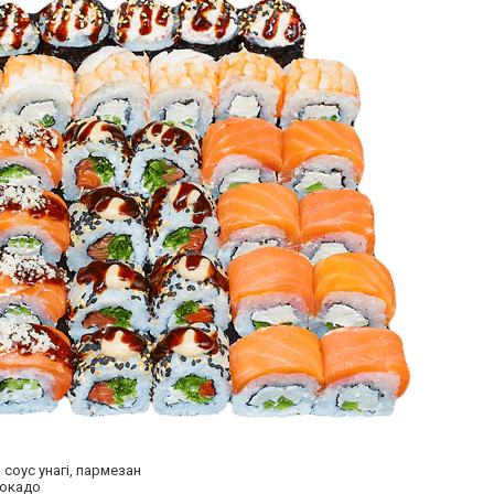
 соус унагі, пармезан
вокадо