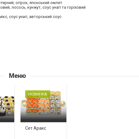
стерний, огірок, японський омлет
вий, лосось, кунжут, соус унагі та горіховий
ікс, соус унагі, авторський соус
Меню
НОВИНКА
Сет Аракс