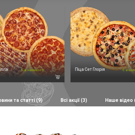
ілла
Піца Сет Глорія
Є в наявності
Є в ная
вини та статті (9)
Всі акції (3)
Наше відео 