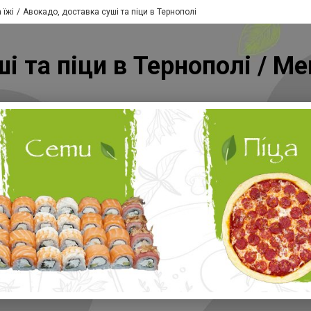
 їжі
Авокадо, доставка суші та піци в Тернополі
і та піци в Тернополі / 