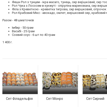
Фешн Рол з тунцем
- ікра масаго, тунець, сир вершковий, сир то
Рол Чука з Лососем в кунжуті -
спіруліна маринована, сир вершко
Філа з Креветкою
- креветка тигрова, сир вершковий, огірочок
Рол Крабовий Мікс
- авокадо, омлет, вершковий сир, крабовий м
Разом - 48 шматочків
Імбир - 50 грам
Васабі - 25 грам
Соєвий соус - 6 шт по 40 грам
1 400 г.
Сет Філадельфія
Сет Монро
Сет Сирний