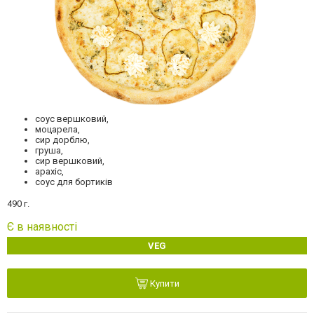
соус вершковий,
моцарела,
сир дорблю,
груша,
сир вершковий,
арахіс,
соус для бортиків
490 г.
Є в наявності
VEG
Купити