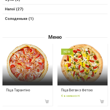
Напої (27)
Солоденьке (1)
Меню
NEW
Піца Тарантіно
Піца Веган з Фетою
Є в наявності