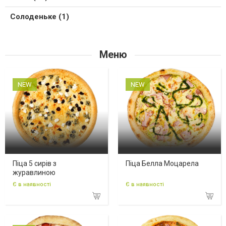
Солоденьке (1)
Меню
NEW
NEW
Піца 5 сирів з
Піца Белла Моцарела
журавлиною
Є в наявності
Є в наявності