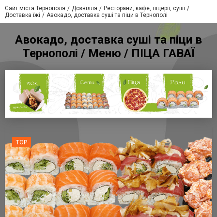
Сайт міста Тернополя
Дозвілля
Ресторани, кафе, піцерії, суші
Доставка їжі
Авокадо, доставка суші та піци в Тернополі
Авокадо, доставка суші та піци в
Тернополі / Меню / ПІЦА ГАВАЇ
TOP